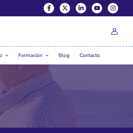
Facebook-f
X-twitter
Linkedin-in
Youtube
Instagram
o
Formación
Blog
Contacto