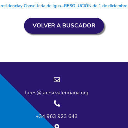
RESOLUCIÓN de 14 de septiembre de 2021, de la Vicepresidenciay Conselleria de Igualdad y Políticas Inclusivas, por la que se establece el Plan de actuación en las residencias de personas mayores dependientes, los centros de día, las viviendas tuteladas y los CEAM/CIM y centros asimilados, de la Comunitat Valenciana, en el contexto de crisis sanitaria ocasionada por la Covid-19.
VOLVER A BUSCADOR
lares@larescvalenciana.org
+34 963 923 643