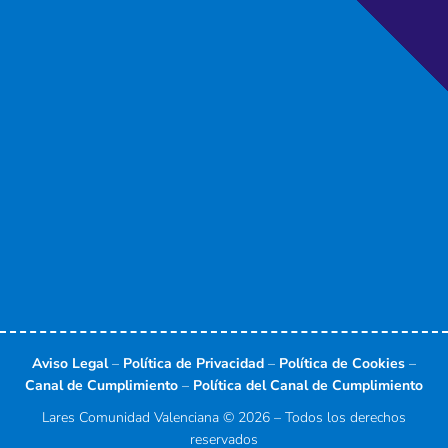
o
t
d
b
g
o
t
i
e
r
k
e
n
a
-
r
-
m
f
i
n
Aviso Legal
–
Política de Privacidad
–
Política de Cookies
–
Canal de Cumplimiento
–
Política del Canal de Cumplimiento
Lares Comunidad Valenciana © 2026 – Todos los derechos
reservados