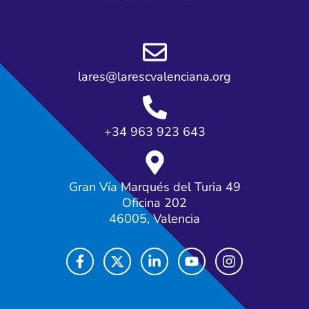
lares@larescvalenciana.org
+34 963 923 643
Gran Vía Marqués del Turia 49
Oficina 202
46005, Valencia
F
X
L
Y
I
a
-
i
o
n
c
t
n
u
s
e
w
k
t
t
b
i
e
u
a