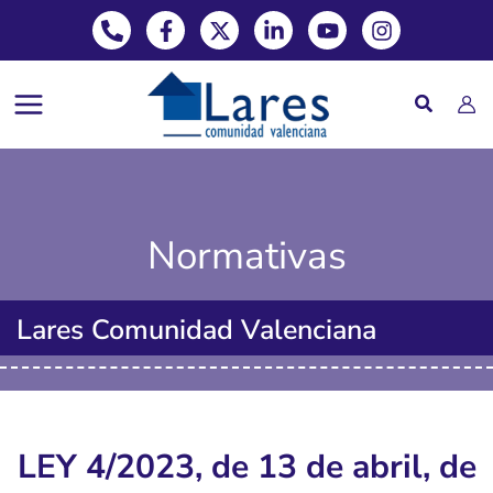
Phone-alt
Facebook-f
X-twitter
Linkedin-in
Youtube
Instagram
Ir
al
contenido
Normativas
Lares Comunidad Valenciana
LEY 4/2023, de 13 de abril, de