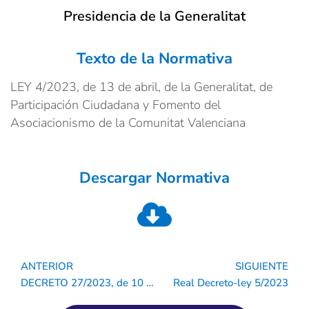
Presidencia de la Generalitat
Texto de la Normativa
LEY 4/2023, de 13 de abril, de la Generalitat, de
Participación Ciudadana y Fomento del
Asociacionismo de la Comunitat Valenciana
Descargar Normativa
ANTERIOR
SIGUIENTE
Ant
S
DECRETO 27/2023, de 10 de marzo, del Consell, por el que se regulan la tipología y el funcionamiento de los centros, servicios y programas de servicios sociales, y su ordenación dentro de la estructura funcional, territorial y competencial del Sistema Público Valenciano de Servicios Sociales.
Real Decreto-ley 5/2023