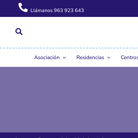
Ir
Llámanos 963 923 643
al
contenido
Asociación
Residencias
Centros