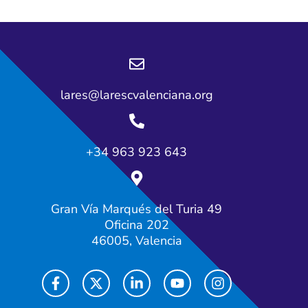
lares@larescvalenciana.org
+34 963 923 643
Gran Vía Marqués del Turia 49
Oficina 202
46005, Valencia
F
X
L
Y
I
a
-
i
o
n
c
t
n
u
s