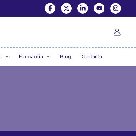
Facebook-f
X-twitter
Linkedin-in
Youtube
Instagram
o
Formación
Blog
Contacto