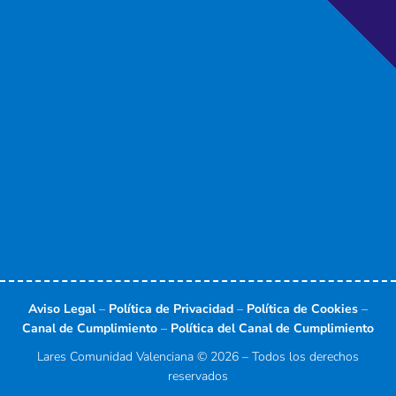
o
t
d
b
g
o
t
i
e
r
k
e
n
a
-
r
-
m
f
i
n
Aviso Legal
–
Política de Privacidad
–
Política de Cookies
–
Canal de Cumplimiento
–
Política del Canal de Cumplimiento
Lares Comunidad Valenciana © 2026 – Todos los derechos
reservados