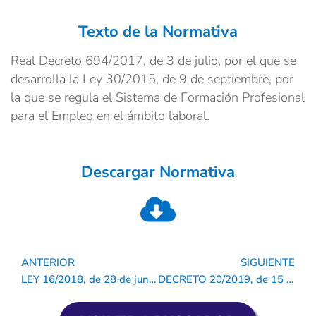
Texto de la Normativa
Real Decreto 694/2017, de 3 de julio, por el que se
desarrolla la Ley 30/2015, de 9 de septiembre, por
la que se regula el Sistema de Formación Profesional
para el Empleo en el ámbito laboral.
Descargar Normativa
ANTERIOR
SIGUIENTE
Ant
S
LEY 16/2018, de 28 de junio, de la Generalitat, de derechos y garantías de la dignidad de la persona en el proceso de atención al final de la vida.
DECRETO 20/2019, de 15 de febrero, del Consell, por el que se regula el procedimiento para la tramitación de expedientes de herencias intestadas a favor de la Generalitat.