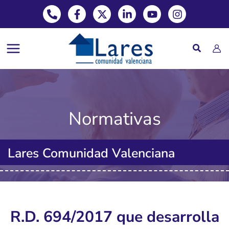
Phone-alt
Facebook-f
X-twitter
Linkedin-in
Youtube
Instagram
Ir
al
contenido
Normativas
Lares Comunidad Valenciana
R.D. 694/2017 que desarrolla