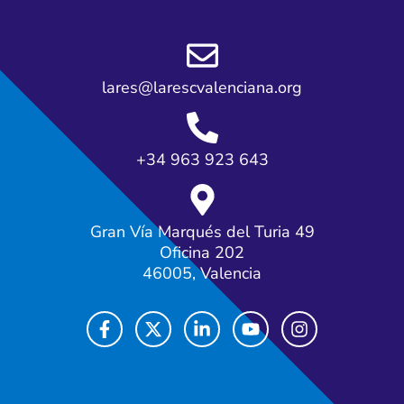
lares@larescvalenciana.org
+34 963 923 643
Gran Vía Marqués del Turia 49
Oficina 202
46005, Valencia
F
X
L
Y
I
a
-
i
o
n
c
t
n
u
s
e
w
k
t
t
b
i
e
u
a