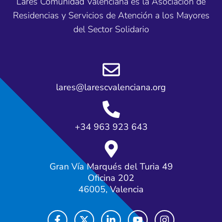
Lares Comunidad Valenciana es la Asociación de
Residencias y Servicios de Atención a los Mayores
del Sector Solidario
lares@larescvalenciana.org
+34 963 923 643
Gran Vía Marqués del Turia 49
Oficina 202
46005, Valencia
F
X
L
Y
I