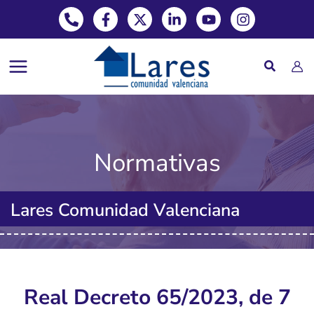
Phone-alt
Facebook-f
X-twitter
Linkedin-in
Youtube
Instagram
Ir
al
contenido
Normativas
Lares Comunidad Valenciana
Real Decreto 65/2023, de 7