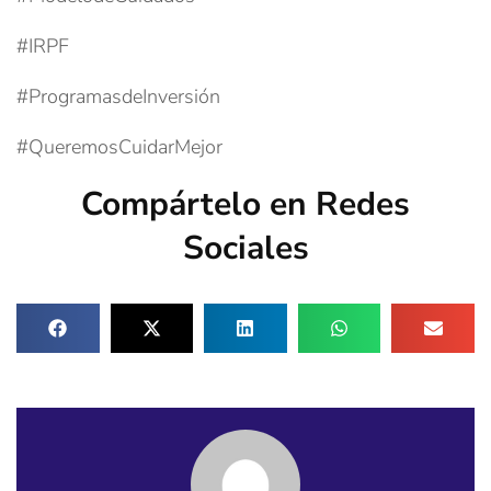
#IRPF
#ProgramasdeInversión
#QueremosCuidarMejor
Compártelo en Redes
Sociales