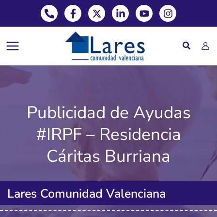
Phone-alt
Facebook-f
X-twitter
Linkedin-in
Youtube
Instagram
Ir
al
contenido
Publicidad de Ayudas
#IRPF – Residencia
Cáritas Burriana
Lares Comunidad Valenciana