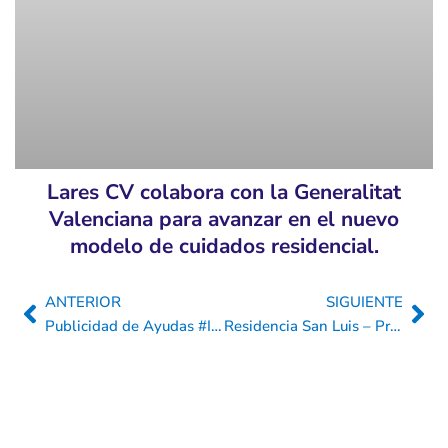
Lares CV colabora con la Generalitat
Valenciana para avanzar en el nuevo
modelo de cuidados residencial.
ANTERIOR
SIGUIENTE
Ant
Sig
Publicidad de Ayudas #IRPF – Residencia María Inmaculada
Residencia San Luis – Programa Nostres Llars