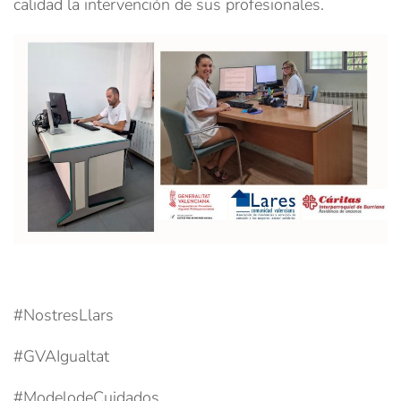
calidad la intervención de sus profesionales.
#NostresLlars
#GVAIgualtat
#ModelodeCuidados