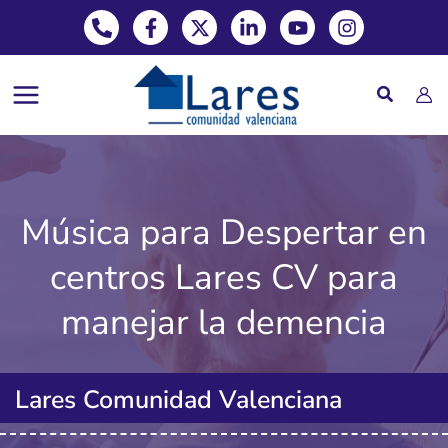
Phone-alt
Facebook-f
X-twitter
Linkedin-in
Youtube
Instagram
Ir
al
contenido
Música para Despertar en
centros Lares CV para
manejar la demencia
Lares Comunidad Valenciana