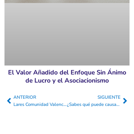
El Valor Añadido del Enfoque Sin Ánimo
de Lucro y el Asociacionismo
ANTERIOR
SIGUIENTE
Ant
Sig
Lares Comunidad Valenciana y sus centros se comprometen con la Atención Centrada en la Persona
¿Sabes qué puede causar una neumonía en ancianos? y consejos para evitarla