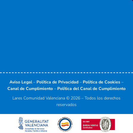
f
i
n
Aviso Legal
–
Política de Privacidad
–
Política de Cookies
–
Canal de Cumplimiento
–
Política del Canal de Cumplimiento
Lares Comunidad Valenciana © 2026 – Todos los derechos
reservados